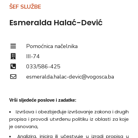
ŠEF SLUŽBE
Esmeralda Halać-Dević
Pomoćnica načelnika
III-74
033/586-425
esmeralda.halac-devic@vogosca.ba
Vrši sljedeće poslove i zadatke:
Izvršava i obezbjeđuje izvršavanje zakona i drugih
propisa i provodi utvrđenu politiku iz oblasti za koje
je osnovana,
Analizira, inicira ili učestvuje u izradi propisa u