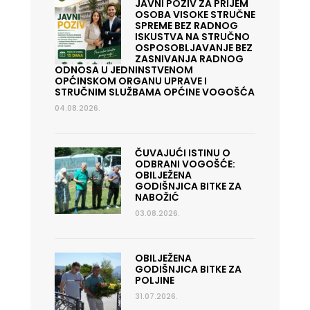
JAVNI POZIV ZA PRIJEM
OSOBA VISOKE STRUČNE
SPREME BEZ RADNOG
ISKUSTVA NA STRUČNO
OSPOSOBLJAVANJE BEZ
ZASNIVANJA RADNOG
ODNOSA U JEDNINSTVENOM
OPĆINSKOM ORGANU UPRAVE I
STRUČNIM SLUŽBAMA OPĆINE VOGOŠĆA
04.08.2026.
ČUVAJUĆI ISTINU O
ODBRANI VOGOŠĆE:
OBILJEŽENA
GODIŠNJICA BITKE ZA
NABOŽIĆ
03.08.2026.
OBILJEŽENA
GODIŠNJICA BITKE ZA
POLJINE
31.07.2026.