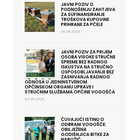
JAVNI POZIV O
PODNOŠENJU ZAHTJEVA
ZA SUFINANSIRANJE
TROŠKOVA KUPOVINE
PRIHRANE ZA PČELE
05.08.2026.
JAVNI POZIV ZA PRIJEM
OSOBA VISOKE STRUČNE
SPREME BEZ RADNOG
ISKUSTVA NA STRUČNO
OSPOSOBLJAVANJE BEZ
ZASNIVANJA RADNOG
ODNOSA U JEDNINSTVENOM
OPĆINSKOM ORGANU UPRAVE I
STRUČNIM SLUŽBAMA OPĆINE VOGOŠĆA
04.08.2026.
ČUVAJUĆI ISTINU O
ODBRANI VOGOŠĆE:
OBILJEŽENA
GODIŠNJICA BITKE ZA
NABOŽIĆ