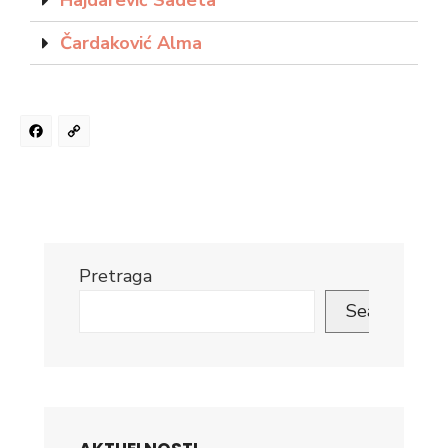
Hajdarević Sadeta
Čardaković Alma
Facebook
Copy
Link
Pretraga
Search