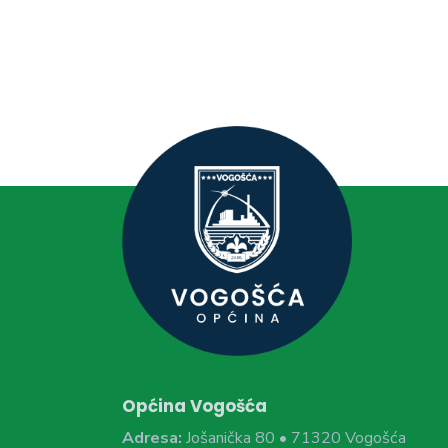
Općina Vogošća
Adresa:
Jošanička 80 • 71320 Vogošća