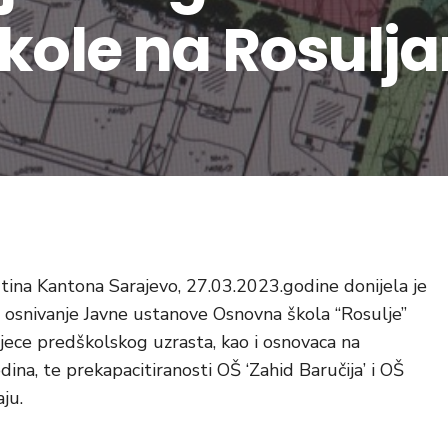
škole na Rosulj
tina Kantona Sarajevo, 27.03.2023.godine donijela je
a osnivanje Javne ustanove Osnovna škola “Rosulje”
jece predškolskog uzrasta, kao i osnovaca na
ina, te prekapacitiranosti OŠ ‘Zahid Baručija’ i OŠ
ju.