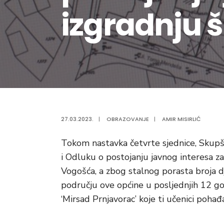
izgradnju 
27.03.2023.
|
OBRAZOVANJE
|
AMIR MISIRLIĆ
Tokom nastavka četvrte sjednice, Skupš
i Odluku o postojanju javnog interesa z
Vogošća, a zbog stalnog porasta broja d
području ove općine u posljednjih 12 god
‘Mirsad Prnjavorac’ koje ti učenici pohađa