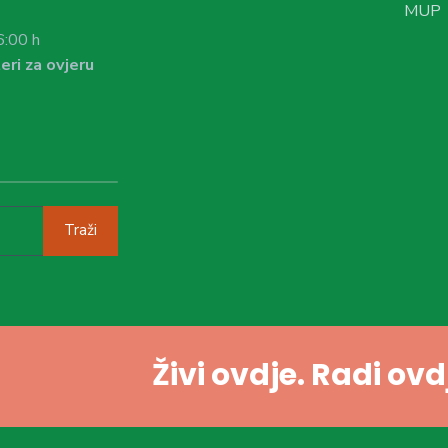
MUP
6:00 h
eri za ovjeru
Traži
Živi ovdje. Radi ov