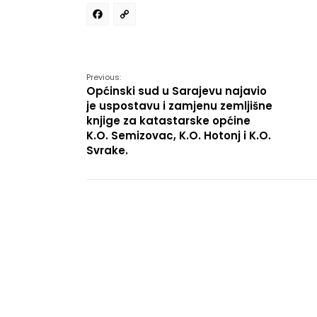
Facebook
Copy
Link
Previous:
Općinski sud u Sarajevu najavio
je uspostavu i zamjenu zemljišne
knjige za katastarske općine
K.O. Semizovac, K.O. Hotonj i K.O.
Svrake.