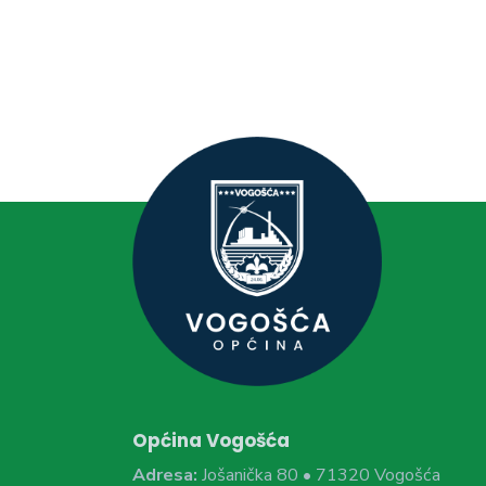
Općina Vogošća
Adresa:
Jošanička 80 • 71320 Vogošća