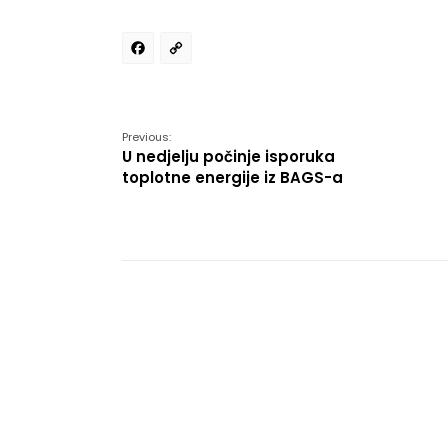
Facebook
Copy
Link
Previous:
U nedjelju počinje isporuka
toplotne energije iz BAGS-a