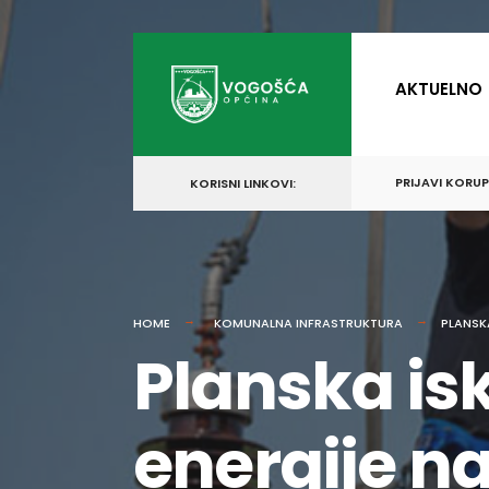
for:
Skip
to
AKTUELNO
content
PRIJAVI KORU
KORISNI LINKOVI:
HOME
KOMUNALNA INFRASTRUKTURA
PLANSK
Planska isk
energije n