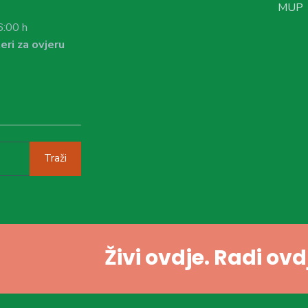
MUP
6:00 h
eri za ovjeru
Traži
Živi ovdje. Radi ov