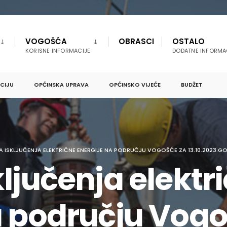
VOGOŠĆA
OBRASCI
OSTALO
KORISNE INFORMACIJE
DODATNE INFORMA
PCIJU
OPĆINSKA UPRAVA
OPĆINSKO VIJEĆE
BUDŽET
A ISKLJUČENJA ELEKTRIČNE ENERGIJE NA PODRUČJU VOGOŠĆE ZA 13.10.2023.G
ljučenja elektr
a području Vogo