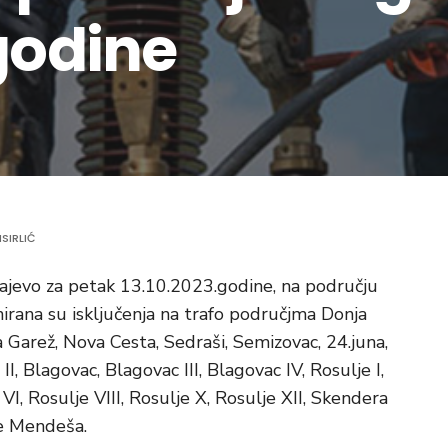
godine
SIRLIĆ
ajevo za petak 13.10.2023.godine, na području
nirana su isključenja na trafo područjma Donja
na Garež, Nova Cesta, Sedraši, Semizovac, 24.juna,
, Blagovac, Blagovac III, Blagovac IV, Rosulje I,
e VI, Rosulje VIII, Rosulje X, Rosulje XII, Skendera
me Mendeša.