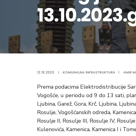
13.10.2023.
12.10.2023.
|
KOMUNALNA INFRASTRUKTURA
|
AMIR MI
Prema podacima Elektrodistribucije Sar
Vogošće, u periodu od 9 do 13 sati, pla
Ljubina, Garež, Gora, Krč, Ljubina, Ljubi
Rosulje, Vogošćanskih odreda, Kamenica II
Rosulje II, Rosulje III, Rosulje IV, Rosulj
Kulenovića, Kamenica, Kamenica I i To