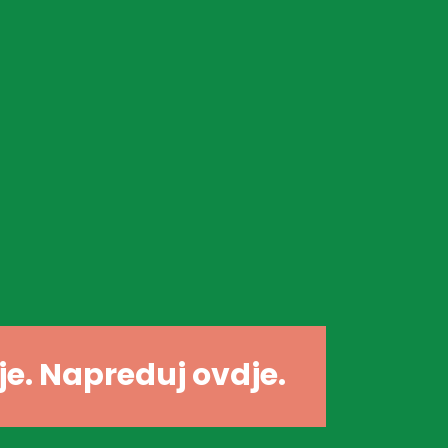
dje. Napreduj ovdje.