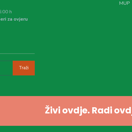
MUP
6:00 h
eri za ovjeru
Traži
Živi ovdje. Radi ov