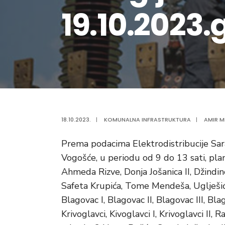
19.10.2023.
18.10.2023.
|
KOMUNALNA INFRASTRUKTURA
|
AMIR MI
Prema podacima Elektrodistribucije Sar
Vogošće, u periodu od 9 do 13 sati, plan
Ahmeda Rizve, Donja Jošanica II, Džindin
Safeta Krupića, Tome Mendeša, Uglješići,
Blagovac I, Blagovac II, Blagovac III, Bla
Krivoglavci, Kivoglavci I, Krivoglavci II,