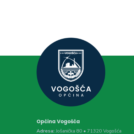
Općina Vogošća
Adresa:
Jošanička 80 • 71320 Vogošća