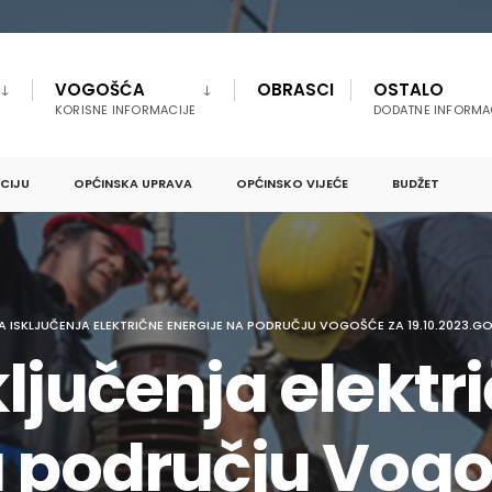
VOGOŠĆA
OBRASCI
OSTALO
KORISNE INFORMACIJE
DODATNE INFORMA
PCIJU
OPĆINSKA UPRAVA
OPĆINSKO VIJEĆE
BUDŽET
A ISKLJUČENJA ELEKTRIČNE ENERGIJE NA PODRUČJU VOGOŠĆE ZA 19.10.2023.G
ljučenja elektr
a području Vogo