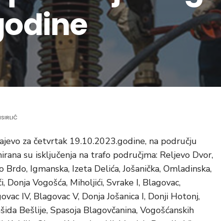
godine
SIRLIĆ
ajevo za četvrtak 19.10.2023.godine, na području
irana su isključenja na trafo područjma: Reljevo Dvor,
o Brdo, Igmanska, Izeta Delića, Jošanička, Omladinska,
 Donja Vogošća, Miholjići, Svrake I, Blagovac,
govac IV, Blagovac V, Donja Jošanica I, Donji Hotonj,
 Rašida Bešlije, Spasoja Blagovčanina, Vogošćanskih