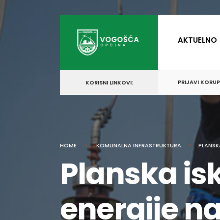
for:
Skip
to
AKTUELNO
content
PRIJAVI KORU
KORISNI LINKOVI:
HOME
KOMUNALNA INFRASTRUKTURA
PLANSK
Planska isk
energije n