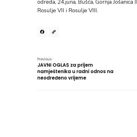
odreda, 24.juna, Bušća, Gornja Jošanica III
Rosulje VII i Rosulje VIII.
Facebook
Copy
Link
Previous:
JAVNI OGLAS za prijem
namještenika u radni odnos na
neodređeno vrijeme