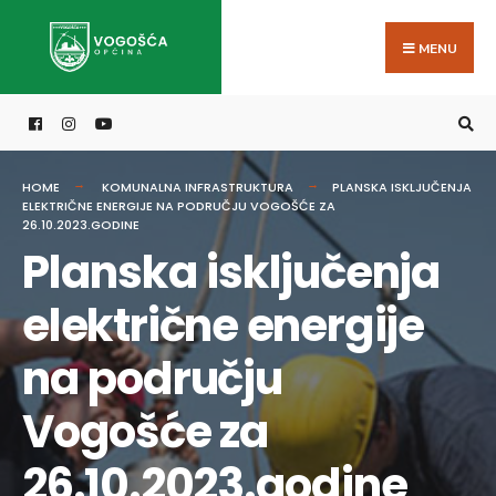
Search
Skip
for:
to
MENU
content
HOME
KOMUNALNA INFRASTRUKTURA
PLANSKA ISKLJUČENJA
ELEKTRIČNE ENERGIJE NA PODRUČJU VOGOŠĆE ZA
26.10.2023.GODINE
Planska isključenja
električne energije
na području
Vogošće za
26.10.2023.godine