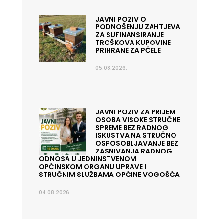
JAVNI POZIV O
PODNOŠENJU ZAHTJEVA
ZA SUFINANSIRANJE
TROŠKOVA KUPOVINE
PRIHRANE ZA PČELE
05.08.2026.
JAVNI POZIV ZA PRIJEM
OSOBA VISOKE STRUČNE
SPREME BEZ RADNOG
ISKUSTVA NA STRUČNO
OSPOSOBLJAVANJE BEZ
ZASNIVANJA RADNOG
ODNOSA U JEDNINSTVENOM
OPĆINSKOM ORGANU UPRAVE I
STRUČNIM SLUŽBAMA OPĆINE VOGOŠĆA
04.08.2026.