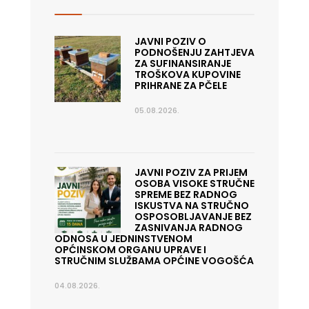
JAVNI POZIV O
PODNOŠENJU ZAHTJEVA
ZA SUFINANSIRANJE
TROŠKOVA KUPOVINE
PRIHRANE ZA PČELE
05.08.2026.
JAVNI POZIV ZA PRIJEM
OSOBA VISOKE STRUČNE
SPREME BEZ RADNOG
ISKUSTVA NA STRUČNO
OSPOSOBLJAVANJE BEZ
ZASNIVANJA RADNOG
ODNOSA U JEDNINSTVENOM
OPĆINSKOM ORGANU UPRAVE I
STRUČNIM SLUŽBAMA OPĆINE VOGOŠĆA
04.08.2026.