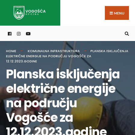
Search
Skip
for:
to
MENU
content
HOME
KOMUNALNA INFRASTRUKTURA
PLANSKA ISKLJUČENJA
ELEKTRIČNE ENERGIJE NA PODRUČJU VOGOŠĆE ZA
12.12.2023.GODINE
Planska isključenja
električne energije
na području
Vogošće za
12.12.2023.godine