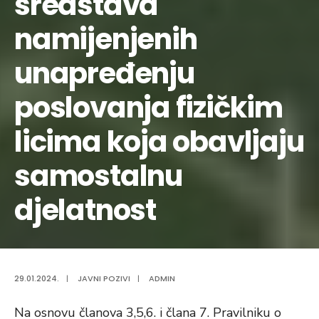
sredstava
namijenjenih
unapređenju
poslovanja fizičkim
licima koja obavljaju
samostalnu
djelatnost
29.01.2024.
|
JAVNI POZIVI
|
ADMIN
Na osnovu članova 3,5,6. i člana 7. Pravilniku o