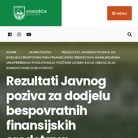
Search
Skip
for:
to
MENU
content
HOME
JAVNI POZIVI
REZULTATI JAVNOG POZIVA ZA
DODJELU BESPOVRATNIH FINANSIJSKIH SREDSTAVA NAMIJENJENIH
UNAPREĐENJU POSLOVANJA FIZIČKIM LICIMA KOJA OBAVLJAJU
SAMOSTALNU DJELATNOST
Rezultati Javnog
poziva za dodjelu
bespovratnih
finansijskih