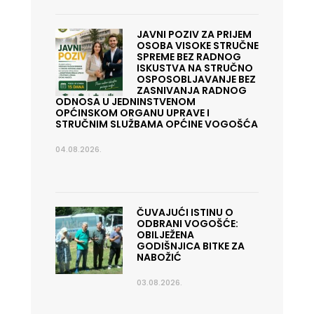
JAVNI POZIV ZA PRIJEM
OSOBA VISOKE STRUČNE
SPREME BEZ RADNOG
ISKUSTVA NA STRUČNO
OSPOSOBLJAVANJE BEZ
ZASNIVANJA RADNOG
ODNOSA U JEDNINSTVENOM
OPĆINSKOM ORGANU UPRAVE I
STRUČNIM SLUŽBAMA OPĆINE VOGOŠĆA
04.08.2026.
ČUVAJUĆI ISTINU O
ODBRANI VOGOŠĆE:
OBILJEŽENA
GODIŠNJICA BITKE ZA
NABOŽIĆ
03.08.2026.