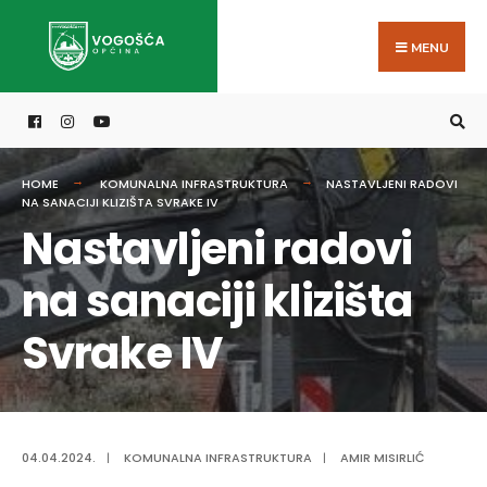
Search
Skip
for:
to
MENU
content
HOME
KOMUNALNA INFRASTRUKTURA
NASTAVLJENI RADOVI
NA SANACIJI KLIZIŠTA SVRAKE IV
Nastavljeni radovi
na sanaciji klizišta
Svrake IV
04.04.2024.
|
KOMUNALNA INFRASTRUKTURA
|
AMIR MISIRLIĆ