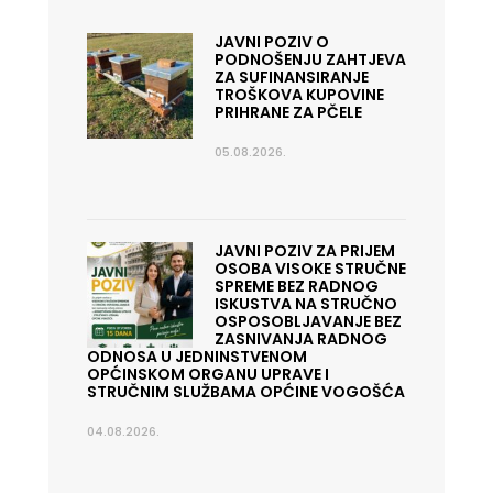
JAVNI POZIV O
PODNOŠENJU ZAHTJEVA
ZA SUFINANSIRANJE
TROŠKOVA KUPOVINE
PRIHRANE ZA PČELE
05.08.2026.
JAVNI POZIV ZA PRIJEM
OSOBA VISOKE STRUČNE
SPREME BEZ RADNOG
ISKUSTVA NA STRUČNO
OSPOSOBLJAVANJE BEZ
ZASNIVANJA RADNOG
ODNOSA U JEDNINSTVENOM
OPĆINSKOM ORGANU UPRAVE I
STRUČNIM SLUŽBAMA OPĆINE VOGOŠĆA
04.08.2026.