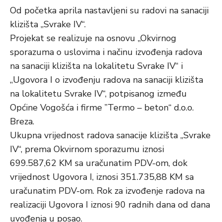
Od početka aprila nastavljeni su radovi na sanaciji
klizišta „Svrake IV“.
Projekat se realizuje na osnovu „Okvirnog
sporazuma o uslovima i načinu izvođenja radova
na sanaciji klizišta na lokalitetu Svrake IV“ i
„Ugovora I o izvođenju radova na sanaciji klizišta
na lokalitetu Svrake IV“, potpisanog između
Općine Vogošća i firme ”Termo – beton“ d.o.o.
Breza.
Ukupna vrijednost radova sanacije klizišta „Svrake
IV“, prema Okvirnom sporazumu iznosi
699.587,62 KM sa uračunatim PDV-om, dok
vrijednost Ugovora I, iznosi 351.735,88 KM sa
uračunatim PDV-om. Rok za izvođenje radova na
realizaciji Ugovora I iznosi 90 radnih dana od dana
uvođenja u posao.