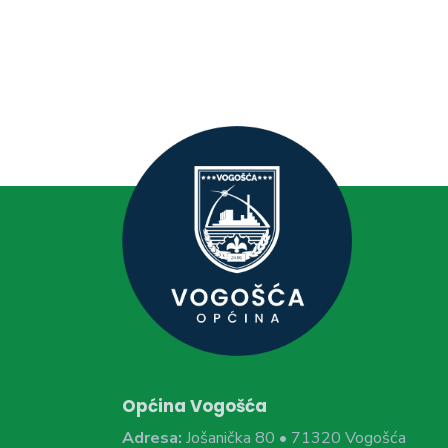
Općina Vogošća
Adresa:
Jošanička 80 • 71320 Vogošća