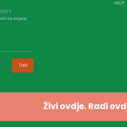
MUP
6:00 h
eri za ovjeru
Traži
Živi ovdje. Radi ov