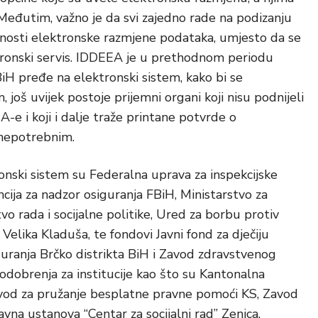
Međutim, važno je da svi zajedno rade na podizanju
ažnosti elektronske razmjene podataka, umjesto da se
tronski servis. IDDEEA je u prethodnom periodu
 BiH pređe na elektronski sistem, kako bi se
oš uvijek postoje prijemni organi koji nisu podnijeli
e i koji i dalje traže printane potvrde o
 nepotrebnim.
onski sistem su Federalna uprava za inspekcijske
ncija za nadzor osiguranja FBiH, Ministarstvo za
vo rada i socijalne politike, Ured za borbu protiv
 Velika Kladuša, te fondovi Javni fond za dječiju
guranja Brčko distrikta BiH i Zavod zdravstvenog
odobrenja za institucije kao što su Kantonalna
zavod za pružanje besplatne pravne pomoći KS, Zavod
avna ustanova “Centar za socijalni rad” Zenica,