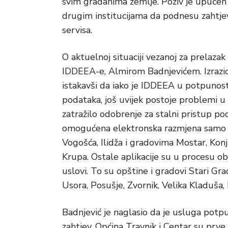
svim građanima
zemlje. Poziv je upuće
drugim institucijama da podnesu zahtje
servisa.
O aktuelnoj situaciji vezanoj za prelaza
IDDEEA-e, Almirom Badnjevićem. Izrazio
istakavši da iako je IDDEEA u potpunost
podataka, još uvijek postoje problemi u 
zatražilo odobrenje za stalni pristup p
omogućena elektronska razmjena samo u
Vogošća, Ilidža i gradovima Mostar, Konjic
Krupa. Ostale aplikacije su u procesu o
uslovi. To su opštine i gradovi Stari Gra
Usora, Posušje, Zvornik, Velika Kladuša, 
Badnjević je naglasio da je usluga potp
zahtjev. Općina Travnik i Centar su prve