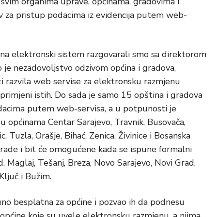
n svim organima uprave, općinama, gradovima i
v za pristup podacima iz evidencija putem web-
k na elektronski sistem razgovarali smo sa direktorom
 je nezadovoljstvo odzivom općina i gradova,
i razvila web servise za elektronsku razmjenu
primjeni istih. Do sada je samo 15 opština i gradova
odacima putem web-servisa, a u potpunosti je
 općinama Centar Sarajevo, Travnik, Busovača,
, Tuzla, Orašje, Bihać, Zenica, Živinice i Bosanska
brade i bit će omogućene kada se ispune formalni
d, Maglaj, Tešanj, Breza, Novo Sarajevo, Novi Grad,
Ključ i Bužim.
uno besplatna za općine i pozvao ih da podnesu
 općine koje su uvele elektronsku razmjenu, a njima