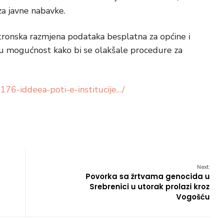
za javne nabavke.
tronska razmjena podataka besplatna za općine i
 ovu mogućnost kako bi se olakšale procedure za
176-iddeea-poti-e-institucije…/
Next:
Povorka sa žrtvama genocida u
Srebrenici u utorak prolazi kroz
Vogošću