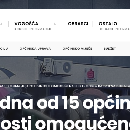
VOGOŠĆA
OBRASCI
OSTALO
KORISNE INFORMACIJE
DODATNE INFORMA
PCIJU
OPĆINSKA UPRAVA
OPĆINSKO VIJEĆE
BUDŽET
NA U KOJIMA JE U POTPUNOSTI OMOGUĆENA ELEKTRONSKA RAZMJENA PODATA
dna od 15 općin
nosti omoguće