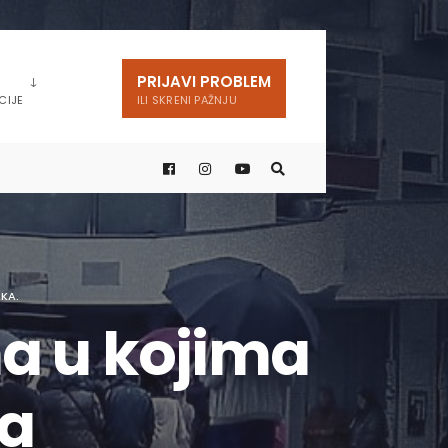
PRIJAVI PROBLEM
CIJE
ILI SKRENI PAŽNJU
KA.
a u kojima
na