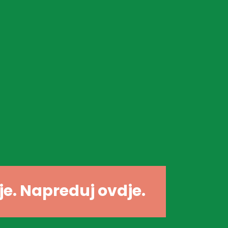
dje. Napreduj ovdje.