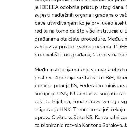
je IDDEEA odobrila pristup istog dana. 
svijesti nadležnih organa i građana o v
bave utvrđivanjem ko je prvi uveo elek
radila na tome da što više institucija u
građanima olakšale procedure. Međutim, j
zahtjev za pristup web-servisima IDDEEA-
prebivalištu od građana, što se smatra
Među institucijama koje su uvela elektr
poslove, Agencija za statistiku BiH, Age
boračka pitanja KS, Federalno ministarst
korupcije USK, JU Centar za socijalni rad
zaštitu Bijeljina, Fond zdravstvenog osi
osiguranja HNK. Trenutno se još čekaju 
uprava Civilne zaštite KS, Kantonalni 
za planiranje razvoja Kantona Sarajevo, J