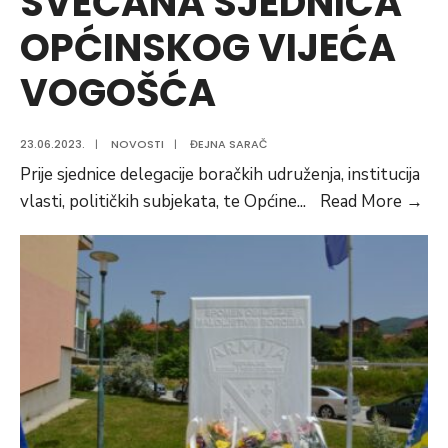
SVEČANA SJEDNICA
OPĆINSKOG VIJEĆA
VOGOŠĆA
23.06.2023.
|
NOVOSTI
|
ĐEJNA SARAČ
Prije sjednice delegacije boračkih udruženja, institucija
24.
vlasti, političkih subjekata, te Općine
...
Read More
→
DA
OP
VO
OD
SV
SJ
OP
VI
VO