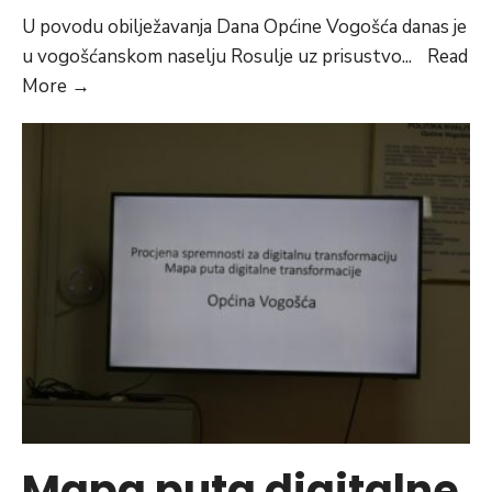
U povodu obilježavanja Dana Općine Vogošća danas je
u vogošćanskom naselju Rosulje uz prisustvo
...
Read
U
More
→
VOGOŠĆI
OTKRIVENO
SPOMEN
OBILJEŽJE
MALOLJETNIM
BORCIMA
ARMIJE
RBIH
OPĆINE
VOGOŠĆA
Mapa puta digitalne