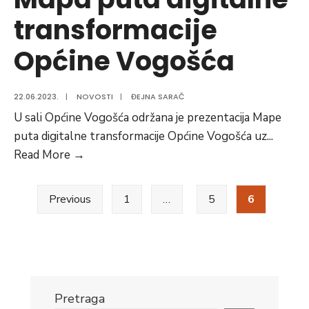
transformacije
Općine Vogošća
22.06.2023.
|
NOVOSTI
|
ĐEJNA SARAČ
U sali Općine Vogošća održana je prezentacija Mape
puta digitalne transformacije Općine Vogošća uz
...
Mapa
Read More
→
puta
Posts
digitalne
Previous
1
…
5
6
transformacije
pagination
Općine
Vogošća
Pretraga