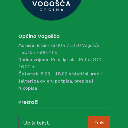
Općina Vogošća
Adresa:
Jošanička 80 • 71320 Vogošća
Tel:
033/586-456
Radno vrijeme
Ponedjeljak – Petak, 8:00 –
16:00 h
Četvrtak, 8:00 – 18:00 h Matični ured i
šalteri za ovjeru potpisa, prepisa i
rukopisa
Pretraži
Search
Traži
for: