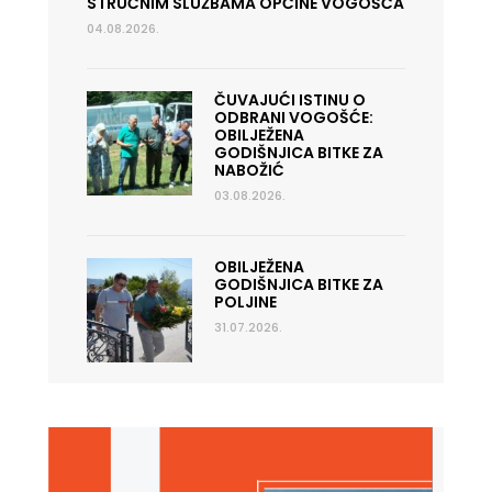
STRUČNIM SLUŽBAMA OPĆINE VOGOŠĆA
04.08.2026.
ČUVAJUĆI ISTINU O
ODBRANI VOGOŠĆE:
OBILJEŽENA
GODIŠNJICA BITKE ZA
NABOŽIĆ
03.08.2026.
OBILJEŽENA
GODIŠNJICA BITKE ZA
POLJINE
31.07.2026.