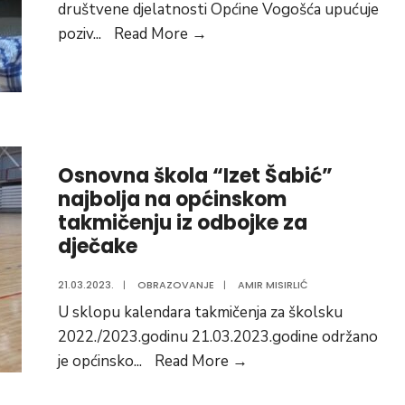
društvene djelatnosti Općine Vogošća upućuje
škole
Poziv
poziv
...
Read More
→
na
za
Rosuljama
potpisivanje
ugovora
o
stipendiranju
Osnovna škola “Izet Šabić”
najbolja na općinskom
takmičenju iz odbojke za
dječake
21.03.2023.
|
OBRAZOVANJE
|
AMIR MISIRLIĆ
U sklopu kalendara takmičenja za školsku
2022./2023.godinu 21.03.2023.godine održano
Osnovna
je općinsko
...
Read More
→
škola