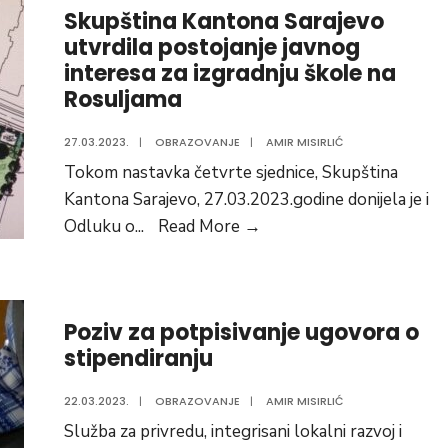
Skupština Kantona Sarajevo
UPIS
utvrdila postojanje javnog
U
interesa za izgradnju škole na
OSNOVNU
Rosuljama
MUZIČKU
ŠKOLU
27.03.2023.
|
OBRAZOVANJE
|
AMIR MISIRLIĆ
U
Tokom nastavka četvrte sjednice, Skupština
VOGOŠĆI
Kantona Sarajevo, 27.03.2023.godine donijela je i
Skupština
Odluku o
...
Read More
→
Kantona
Sarajevo
utvrdila
Poziv za potpisivanje ugovora o
postojanje
stipendiranju
javnog
interesa
22.03.2023.
|
OBRAZOVANJE
|
AMIR MISIRLIĆ
za
Služba za privredu, integrisani lokalni razvoj i
izgradnju