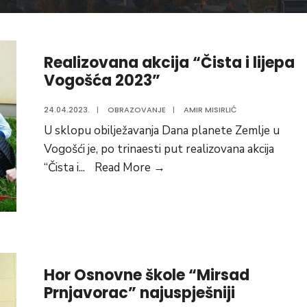
Realizovana akcija “Čista i lijepa
Vogošća 2023”
24.04.2023.
|
OBRAZOVANJE
|
AMIR MISIRLIĆ
U sklopu obilježavanja Dana planete Zemlje u
Vogošći je, po trinaesti put realizovana akcija
Realizovana
“Čista i
...
Read More
→
akcija
“Čista
i
lijepa
Vogošća
Hor Osnovne škole “Mirsad
2023”
Prnjavorac” najuspješniji