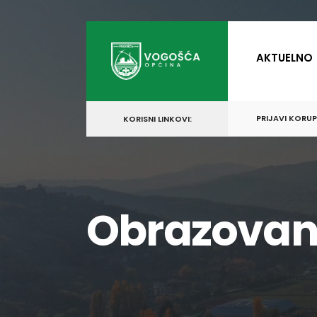
for:
Skip
to
AKTUELNO
content
PRIJAVI KORU
KORISNI LINKOVI:
Obrazovan