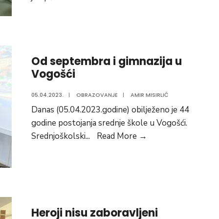
škola
“Mirsad
Prnjavorac”
najuspješnija
Od septembra i gimnazija u
na
Vogošći
takmičenju
iz
05.04.2023.
|
OBRAZOVANJE
|
AMIR MISIRLIĆ
fizike
Danas (05.04.2023.godine) obilježeno je 44
godine postojanja srednje škole u Vogošći.
Od
Srednjoškolski
...
Read More
→
septembra
i
gimnazija
u
Vogošći
Heroji nisu zaboravljeni