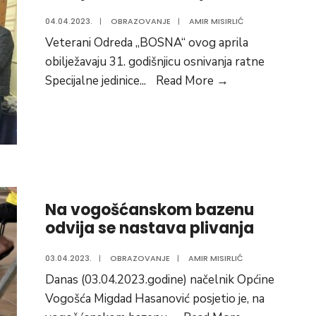
04.04.2023.
|
OBRAZOVANJE
|
AMIR MISIRLIĆ
Veterani Odreda „BOSNA“ ovog aprila
obilježavaju 31. godišnjicu osnivanja ratne
Heroji
Specijalne jedinice
...
Read More
→
nisu
zaboravljeni
Na vogošćanskom bazenu
odvija se nastava plivanja
03.04.2023.
|
OBRAZOVANJE
|
AMIR MISIRLIĆ
Danas (03.04.2023.godine) načelnik Općine
Vogošća Migdad Hasanović posjetio je, na