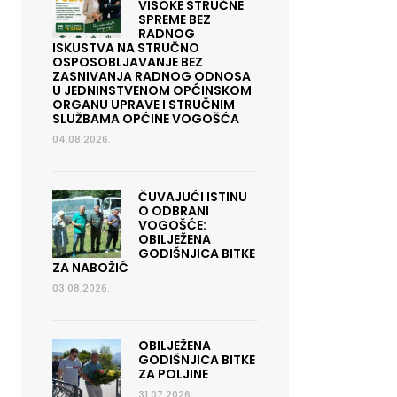
VISOKE STRUČNE
SPREME BEZ
RADNOG
ISKUSTVA NA STRUČNO
OSPOSOBLJAVANJE BEZ
ZASNIVANJA RADNOG ODNOSA
U JEDNINSTVENOM OPĆINSKOM
ORGANU UPRAVE I STRUČNIM
SLUŽBAMA OPĆINE VOGOŠĆA
04.08.2026.
ČUVAJUĆI ISTINU
O ODBRANI
VOGOŠĆE:
OBILJEŽENA
GODIŠNJICA BITKE
ZA NABOŽIĆ
03.08.2026.
OBILJEŽENA
GODIŠNJICA BITKE
ZA POLJINE
31.07.2026.