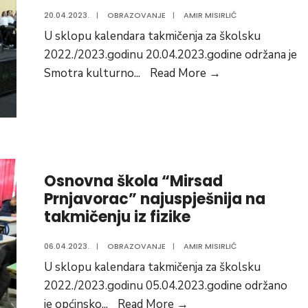
20.04.2023.
|
OBRAZOVANJE
|
AMIR MISIRLIĆ
U sklopu kalendara takmičenja za školsku
2022./2023.godinu 20.04.2023.godine održana je
Hor
Smotra kulturno
...
Read More
→
Osnovne
škole
“Mirsad
Prnjavorac”
najuspješniji
Osnovna škola “Mirsad
Prnjavorac” najuspješnija na
takmičenju iz fizike
06.04.2023.
|
OBRAZOVANJE
|
AMIR MISIRLIĆ
U sklopu kalendara takmičenja za školsku
2022./2023.godinu 05.04.2023.godine održano
Osnovna
je općinsko
...
Read More
→