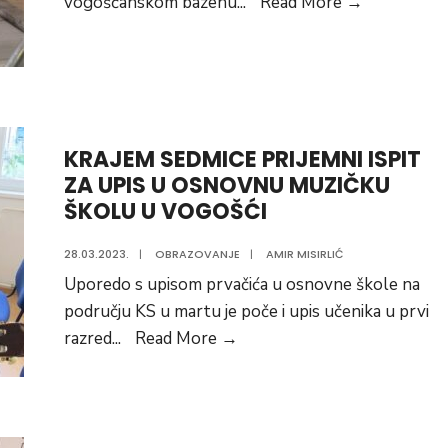
Na
vogošćanskom bazenu
...
Read More
→
vogošćans
bazenu
odvija
se
nastava
KRAJEM SEDMICE PRIJEMNI ISPIT
plivanja
ZA UPIS U OSNOVNU MUZIČKU
ŠKOLU U VOGOŠĆI
28.03.2023.
|
OBRAZOVANJE
|
AMIR MISIRLIĆ
Uporedo s upisom prvačića u osnovne škole na
području KS u martu je poče i upis učenika u prvi
KRAJEM
razred
...
Read More
→
SEDMICE
PRIJEMNI
ISPIT
ZA