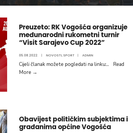
Preuzeto: RK Vogošća organizuje
međunarodni rukometni turnir
“Visit Sarajevo Cup 2022”
05.08.2022.
|
NOVOSTI
,
SPORT
|
ADMIN
Cijeli članak možete pogledati na linku:
...
Read
Preuzeto:
More
→
RK
Vogošća
organizuje
međunarodni
rukometni
Obavijest političkim subjektima i
turnir
građanima općine Vogošća
“Visit