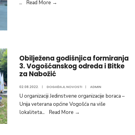
Preuzeto:
...
Read More
→
VIKTORIJANCI
ORGANIZOVALI
SVEČANI
DOČEK
ZA
EMINU
Obilježena godišnjica formiranja
HAJDARPAŠIĆ
3. Vogošćanskog odreda i Bitke
za Nabožić
02.08.2022.
|
DOGAĐAJI
,
NOVOSTI
|
ADMIN
U organizaciji Jedinstvene organizacije boraca –
Unija veterana općine Vogošća na više
Obilježena
lokaliteta
...
Read More
→
godišnjica
formiranja