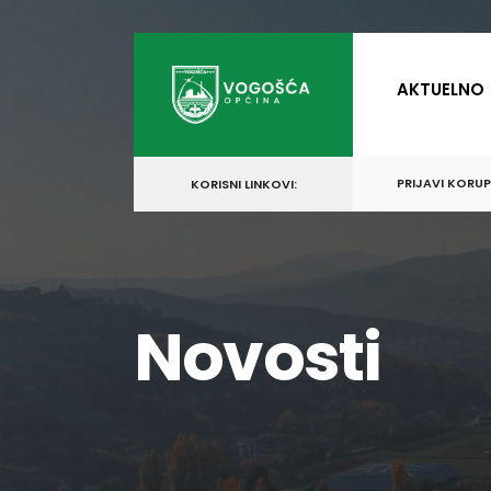
for:
Skip
to
AKTUELNO
content
PRIJAVI KORU
KORISNI LINKOVI:
Novosti