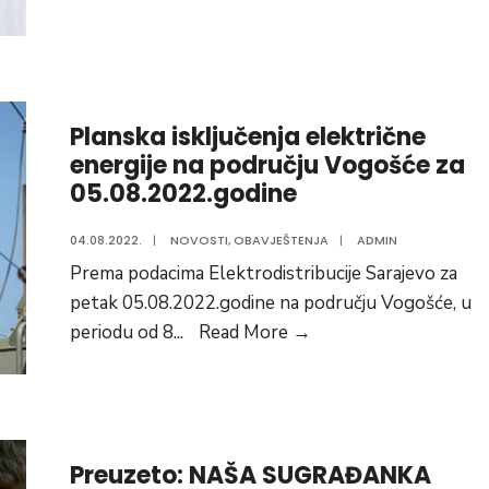
promocija
knjige
“Volim
te,
Planska isključenja električne
rekla
energije na području Vogošće za
je
05.08.2022.godine
sebi”
04.08.2022.
|
NOVOSTI
,
OBAVJEŠTENJA
|
ADMIN
Prema podacima Elektrodistribucije Sarajevo za
petak 05.08.2022.godine na području Vogošće, u
Planska
periodu od 8
...
Read More
→
isključenja
električne
energije
na
Preuzeto: NAŠA SUGRAĐANKA
području