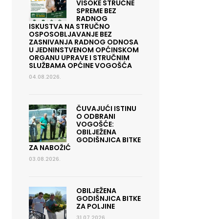
VISOKE STRUČNE
SPREME BEZ
RADNOG
ISKUSTVA NA STRUČNO
OSPOSOBLJAVANJE BEZ
ZASNIVANJA RADNOG ODNOSA
U JEDNINSTVENOM OPĆINSKOM
ORGANU UPRAVE I STRUČNIM
SLUŽBAMA OPĆINE VOGOŠĆA
04.08.2026.
ČUVAJUĆI ISTINU
O ODBRANI
VOGOŠĆE:
OBILJEŽENA
GODIŠNJICA BITKE
ZA NABOŽIĆ
03.08.2026.
OBILJEŽENA
GODIŠNJICA BITKE
ZA POLJINE
31.07.2026.