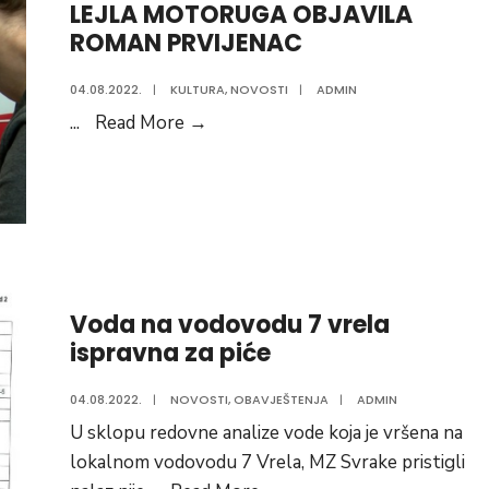
LEJLA MOTORUGA OBJAVILA
Vogošće
ROMAN PRVIJENAC
za
05.08.2022.godine
04.08.2022.
|
KULTURA
,
NOVOSTI
|
ADMIN
Preuzeto:
...
Read More
→
NAŠA
SUGRAĐANKA
LEJLA
MOTORUGA
OBJAVILA
ROMAN
Voda na vodovodu 7 vrela
PRVIJENAC
ispravna za piće
04.08.2022.
|
NOVOSTI
,
OBAVJEŠTENJA
|
ADMIN
U sklopu redovne analize vode koja je vršena na
lokalnom vodovodu 7 Vrela, MZ Svrake pristigli