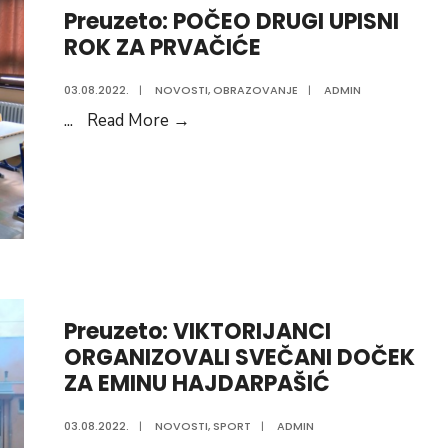
Preuzeto: POČEO DRUGI UPISNI
području
ROK ZA PRVAČIĆE
Vogošće
za
03.08.2022.
|
NOVOSTI
,
OBRAZOVANJE
|
ADMIN
04.08.2022.go
Preuzeto:
...
Read More
→
POČEO
DRUGI
UPISNI
ROK
ZA
PRVAČIĆE
Preuzeto: VIKTORIJANCI
ORGANIZOVALI SVEČANI DOČEK
ZA EMINU HAJDARPAŠIĆ
03.08.2022.
|
NOVOSTI
,
SPORT
|
ADMIN