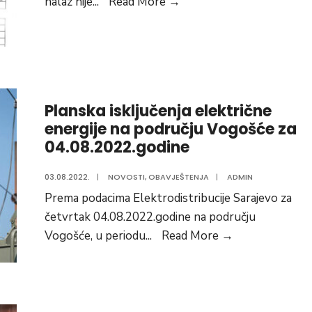
Voda
nalaz nije
...
Read More
→
na
vodovodu
7
vrela
ispravna
Planska isključenja električne
za
energije na području Vogošće za
piće
04.08.2022.godine
03.08.2022.
|
NOVOSTI
,
OBAVJEŠTENJA
|
ADMIN
Prema podacima Elektrodistribucije Sarajevo za
četvrtak 04.08.2022.godine na području
Planska
Vogošće, u periodu
...
Read More
→
isključenja
električne
energije
na