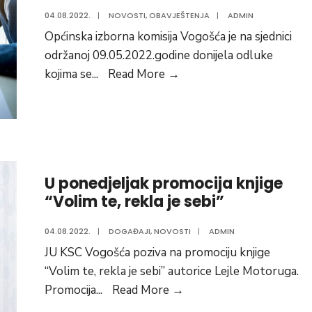
Sarajevo
04.08.2022.
|
NOVOSTI
,
OBAVJEŠTENJA
|
ADMIN
Cup
Općinska izborna komisija Vogošća je na sjednici
2022”
održanoj 09.05.2022.godine donijela odluke
Obavijest
kojima se
...
Read More
→
političkim
subjektima
i
građanima
općine
U ponedjeljak promocija knjige
Vogošća
“Volim te, rekla je sebi”
04.08.2022.
|
DOGAĐAJI
,
NOVOSTI
|
ADMIN
JU KSC Vogošća poziva na promociju knjige
“Volim te, rekla je sebi” autorice Lejle Motoruga.
U
Promocija
...
Read More
→
ponedjeljak