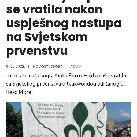
se vratila nakon
uspješnog nastupa
na Svjetskom
prvenstvu
01.08.2022.
|
NOVOSTI
,
SPORT
|
ADMIN
Jutros se naša sugrađanka Emina Hajdarpašić vratila
sa Svjetskog prvenstva u teakwondou održanog u
...
Emina
Read More
→
Hajdarpašić
se
vratila
nakon
uspješnog