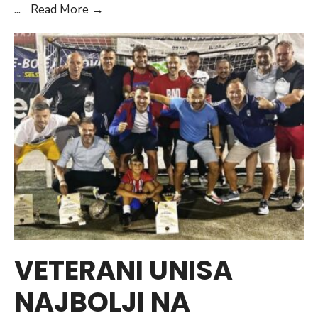
Preuzeto:
...
Read More
→
EMINA
HAJDARPAŠIĆ
ČLANICA
TAEKWONDO
KLUBA
VICTORY
OTPUTOVALA
NA
SVJETSKO
PRVENSTVO
VETERANI UNISA
NAJBOLJI NA