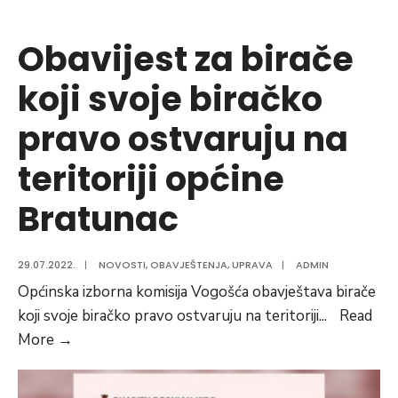
rok
za
Obavijest za birače
prijavu
koji svoje biračko
po
Javnom
pravo ostvaruju na
pozivu
za
teritoriji općine
dodjelu
Bratunac
plastenika
29.07.2022.
|
NOVOSTI
,
OBAVJEŠTENJA
,
UPRAVA
|
ADMIN
Općinska izborna komisija Vogošća obavještava birače
koji svoje biračko pravo ostvaruju na teritoriji
...
Read
Obavijest
More
→
za
birače