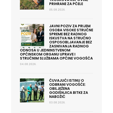
PRIHRANE ZA PČELE
05.08.2026.
JAVNI POZIV ZA PRIJEM
OSOBA VISOKE STRUČNE
SPREME BEZ RADNOG
ISKUSTVA NA STRUČNO
OSPOSOBLJAVANJE BEZ
ZASNIVANJA RADNOG
ODNOSA U JEDNINSTVENOM
OPĆINSKOM ORGANU UPRAVE I
STRUČNIM SLUŽBAMA OPĆINE VOGOŠĆA
04.08.2026.
ČUVAJUĆI ISTINU O
ODBRANI VOGOŠĆE:
OBILJEŽENA
GODIŠNJICA BITKE ZA
NABOŽIĆ
03.08.2026.