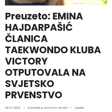
Preuzeto: EMINA
HAJDARPAŠIĆ
ČLANICA
TAEKWONDO KLUBA
VICTORY
OTPUTOVALA NA
SVJETSKO
PRVENSTVO
29.07.2022.
|
DOGAĐAJI
,
NOVOSTI
,
SPORT
|
ADMIN