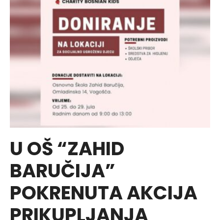
koji
svoje
biračko
pravo
ostvaruju
na
teritoriji
općine
Bratunac
U OŠ “ZAHID
BARUČIJA”
POKRENUTA AKCIJA
PRIKUPLJANJA