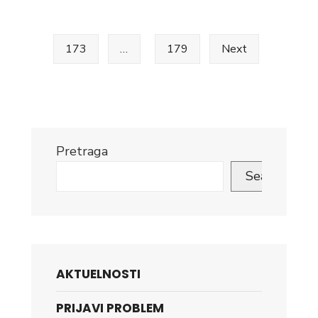
pagination
POKRENUTA
AKCIJA
PRIKUPLJANJA
173
…
179
Next
ŠKOLSKOG
PRIBORA
I
HIGIJENSKIH
PAKETIĆA
Pretraga
ZA
Search
SOCIJALNO
UGROŽENU
DJECU
AKTUELNOSTI
PRIJAVI PROBLEM