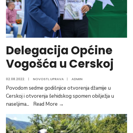
Delegacija Općine
Vogošća u Cerskoj
02.08.2022.
|
NOVOSTI
,
UPRAVA
|
ADMIN
Povodom sedme godišnjice otvorenja džamije u
Cerskoj i otvorenja šehidskog spomen obilježja u
Delegacija
naseljima
...
Read More
→
Općine
Vogošća
u