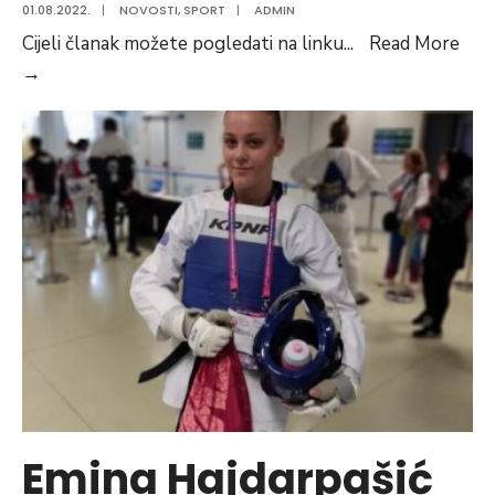
01.08.2022.
|
NOVOSTI
,
SPORT
|
ADMIN
Cijeli članak možete pogledati na linku
...
Read More
Preuzeto:
→
Lejla
Njemčević
dva
puta
srebrna
na
UCI
C1
utrkama
Emina Hajdarpašić