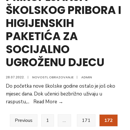
ŠKOLSKOG PRIBORA I
HIGIJENSKIH
PAKETIĆA ZA
SOCIJALNO
UGROŽENU DJECU
28.07.2022.
|
NOVOSTI
,
OBRAZOVANJE
|
ADMIN
Do početka nove školske godine ostalo je još oko
mjesec dana. Dok učenici bezbrižno uživaju u
U
raspustu,
...
Read More
→
OŠ
Posts
“ZAHID
Previous
1
…
171
172
BARUČIJA”