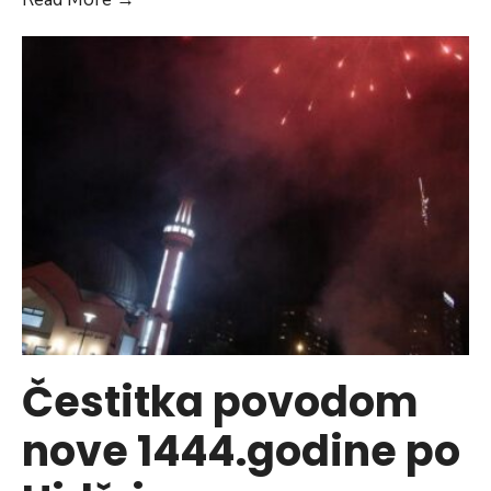
godišnjica
Bitke
za
Poljine
Čestitka povodom
nove 1444.godine po