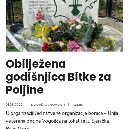
nastupa
na
Svjetskom
prvenstvu
Obilježena
godišnjica Bitke za
Poljine
01.08.2022.
|
DOGAĐAJI
,
NOVOSTI
|
ADMIN
U organizaciji Jedinstvene organizacije boraca – Unija
veterana općine Vogošća na lokalitetu Sjenička
...
Obilježena
Read More
→