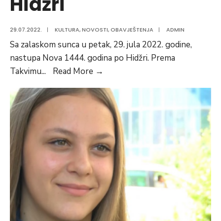
Hidžri
29.07.2022.
|
KULTURA
,
NOVOSTI
,
OBAVJEŠTENJA
|
ADMIN
Sa zalaskom sunca u petak, 29. jula 2022. godine,
nastupa Nova 1444. godina po Hidžri. Prema
Čestitka
Takvimu
...
Read More
→
povodom
nove
1444.godine
po
Hidžri