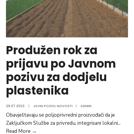
2022”
Produžen rok za
prijavu po Javnom
pozivu za dodjelu
plastenika
29.07.2022.
|
JAVNI POZIVI
,
NOVOSTI
|
ADMIN
Obavještavaju se poljoprivredni proizvođači da je
Zaključkom Službe za privredu, integrisani lokalni
...
Produžen
Read More
→