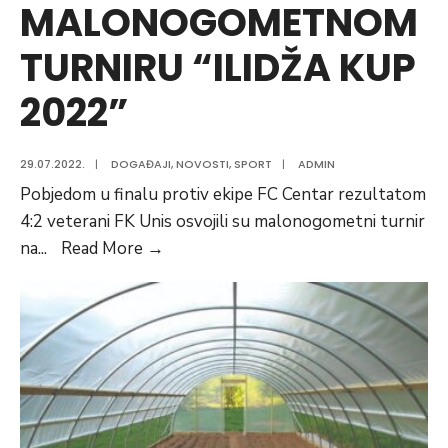
MALONOGOMETNOM
TURNIRU “ILIDŽA KUP
2022”
29.07.2022.
|
DOGAĐAJI
,
NOVOSTI
,
SPORT
|
ADMIN
Pobjedom u finalu protiv ekipe FC Centar rezultatom
4:2 veterani FK Unis osvojili su malonogometni turnir
VETERANI
na
...
Read More
→
UNISA
NAJBOLJI
NA
MALONOGOMETNOM
TURNIRU
“ILIDŽA
KUP