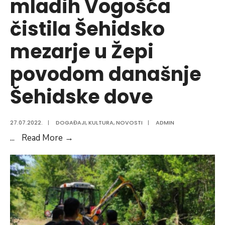
mladih Vogošća
čistila Šehidsko
mezarje u Žepi
povodom današnje
Šehidske dove
27.07.2022.
|
DOGAĐAJI
,
KULTURA
,
NOVOSTI
|
ADMIN
Preuzeto:
...
Read More
→
Mreža
mladih
Vogošća
čistila
Šehidsko
mezarje