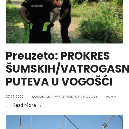
u
Žepi
povodom
današnje
Šehidske
dove
Preuzeto: PROKRES
ŠUMSKIH/VATROGASN
PUTEVA U VOGOŠĆI
27.07.2022.
|
KOMUNALNA INFRASTRUKTURA
,
NOVOSTI
|
ADMIN
Preuzeto:
...
Read More
→
PROKRES
ŠUMSKIH/VATROGASNIH
PUTEVA