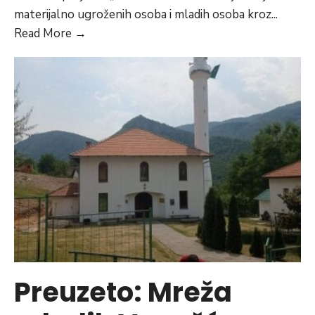
materijalno ugroženih osoba i mladih osoba kroz
...
Produžen
Read More
→
je
rok
prijave
za
dodjelu
plastenika
od
100
m²
sa
dodatnom
opremom
putem
Preuzeto: Mreža
sufinansiranja