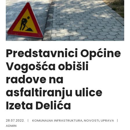
za
29.07.2022.godine
Predstavnici Općine
Vogošća obišli
radove na
asfaltiranju ulice
Izeta Delića
28.07.2022.
|
KOMUNALNA INFRASTRUKTURA
,
NOVOSTI
,
UPRAVA
|
ADMIN