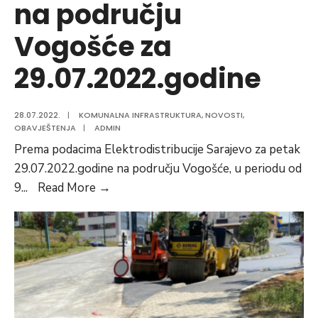
na području
Vogošće za
29.07.2022.godine
28.07.2022.
|
KOMUNALNA INFRASTRUKTURA
,
NOVOSTI
,
OBAVJEŠTENJA
|
ADMIN
Prema podacima Elektrodistribucije Sarajevo za petak
29.07.2022.godine na području Vogošće, u periodu od
Planska
9
...
Read More
→
isključenja
električne
energije
na
području
Vogošće