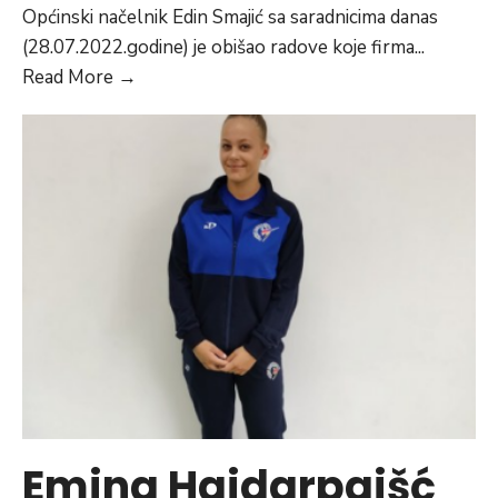
Općinski načelnik Edin Smajić sa saradnicima danas
(28.07.2022.godine) je obišao radove koje firma
...
Predstavnici
Read More
→
Općine
Vogošća
obišli
radove
na
asfaltiranju
ulice
Izeta
Delića
Emina Hajdarpaišć