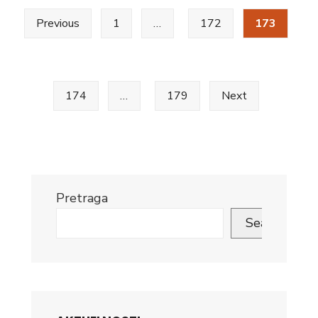
Posts
Bitke
Previous
1
…
172
173
za
pagination
Ugorsko
174
…
179
Next
Pretraga
Search