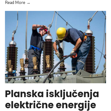
Otpočeli
Read More
→
završni
radovi
na
asfaltiranju
ulice
Izeta
Delića
Planska isključenja
električne energije