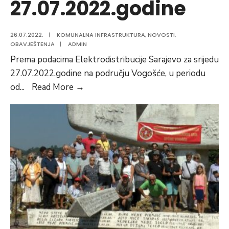
27.07.2022.godine
26.07.2022.
|
KOMUNALNA INFRASTRUKTURA
,
NOVOSTI
,
OBAVJEŠTENJA
|
ADMIN
Prema podacima Elektrodistribucije Sarajevo za srijedu
27.07.2022.godine na području Vogošće, u periodu
Planska
od
...
Read More
→
isključenja
električne
energije
na
području
Vogošće
za
27.07.2022.godine