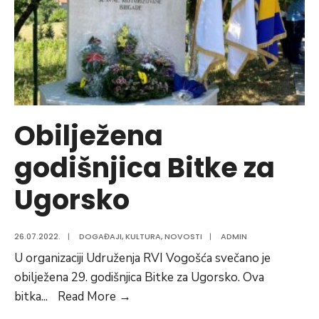
Obilježena
godišnjica Bitke za
Ugorsko
26.07.2022.
|
DOGAĐAJI
,
KULTURA
,
NOVOSTI
|
ADMIN
U organizaciji Udruženja RVI Vogošća svečano je
obilježena 29. godišnjica Bitke za Ugorsko. Ova
Obilježena
bitka
...
Read More
→
godišnjica