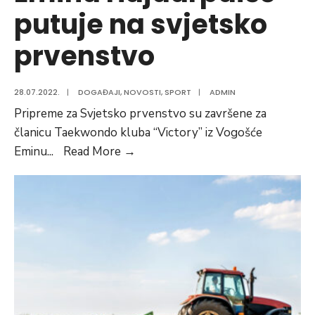
putuje na svjetsko
prvenstvo
28.07.2022.
|
DOGAĐAJI
,
NOVOSTI
,
SPORT
|
ADMIN
Pripreme za Svjetsko prvenstvo su završene za
članicu Taekwondo kluba “Victory” iz Vogošće
Emina
Eminu
...
Read More
→
Hajdarpaišć
putuje
na
svjetsko
prvenstvo