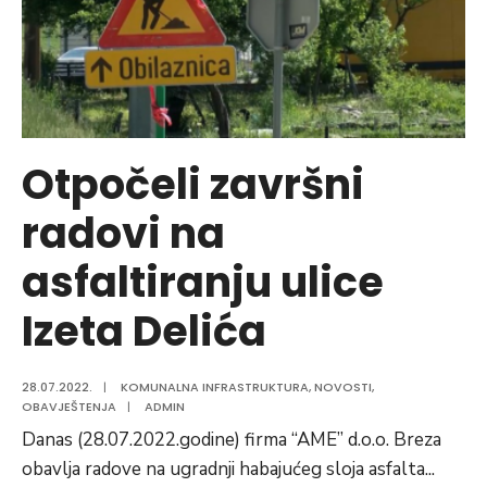
Otpočeli završni
radovi na
asfaltiranju ulice
Izeta Delića
28.07.2022.
|
KOMUNALNA INFRASTRUKTURA
,
NOVOSTI
,
OBAVJEŠTENJA
|
ADMIN
Danas (28.07.2022.godine) firma “AME” d.o.o. Breza
obavlja radove na ugradnji habajućeg sloja asfalta
...