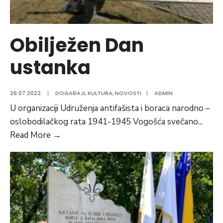
Obilježen Dan
ustanka
26.07.2022.
|
DOGAĐAJI
,
KULTURA
,
NOVOSTI
|
ADMIN
U organizaciji Udruženja antifašista i boraca narodno –
oslobodilačkog rata 1941-1945 Vogošća svečano
...
Obilježen
Read More
→
Dan
ustanka