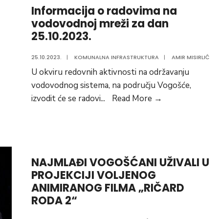
Informacija o radovima na
KNJIGE
vodovodnoj mreži za dan
“AKO
25.10.2023.
TE
ZABORAVIM”
25.10.2023.
|
KOMUNALNA INFRASTRUKTURA
|
AMIR MISIRLIĆ
AUTORICE
U okviru redovnih aktivnosti na održavanju
ALME
vodovodnog sistema, na području Vogošće,
IMAMOVIĆ
Informacija
izvodit će se radovi
...
Read More
→
o
radovima
na
vodovodnoj
NAJMLAĐI VOGOŠĆANI UŽIVALI U
mreži
PROJEKCIJI VOLJENOG
za
ANIMIRANOG FILMA „RIČARD
dan
RODA 2“
25.10.2023.