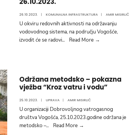
26.10.2023.
26.10.2023.
|
KOMUNALNA INFRASTRUKTURA
|
AMIR MISIRLIĆ
U okviru redovnih aktivnosti na održavanju
vodovodnog sistema, na području Vogošće,
Informacija
izvodit će se radovi
...
Read More
→
o
radovima
na
vodovodnoj
Održana metodsko – pokazna
mreži
vježba “Kroz vatru i vodu”
za
dan
25.10.2023.
|
UPRAVA
|
AMIR MISIRLIĆ
26.10.2023.
U organizaciji Dobrovoljnog vatrogasnog
društva Vogošća, 25.10.2023.godine održana je
Održana
metodsko –
...
Read More
→
metodsko