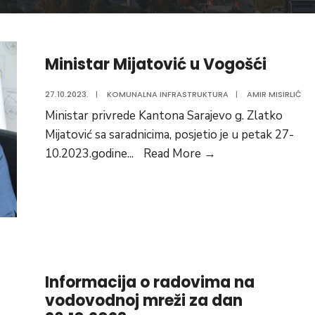
Ministar Mijatović u Vogošći
27.10.2023.
|
KOMUNALNA INFRASTRUKTURA
|
AMIR MISIRLIĆ
Ministar privrede Kantona Sarajevo g. Zlatko
Mijatović sa saradnicima, posjetio je u petak 27-
Ministar
10.2023.godine
...
Read More
→
Mijatović
u
Vogošći
Informacija o radovima na
vodovodnoj mreži za dan