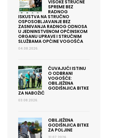
VISOKE STRUČNE
SPREME BEZ
RADNOG
ISKUSTVA NA STRUČNO
OSPOSOBLJAVANJE BEZ
ZASNIVANJA RADNOG ODNOSA
U JEDNINSTVENOM OPĆINSKOM
ORGANU UPRAVE I STRUČNIM
SLUŽBAMA OPĆINE VOGOŠĆA
04.08.2026.
ČUVAJUĆI ISTINU
O ODBRANI
VOGOŠĆE:
OBILJEŽENA
GODIŠNJICA BITKE
ZA NABOŽIĆ
03.08.2026.
OBILJEŽENA
GODIŠNJICA BITKE
ZA POLJINE
31.07.2026.