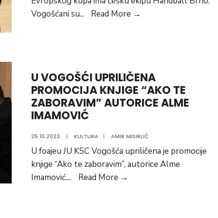
Evropskog kupa ima češku ekipu Handball Brno.
RK
Vogošćani su
...
Read More
→
“VOGOŠĆA”
U
3.
KOLU
U VOGOŠĆI UPRILIČENA
EHF
PROMOCIJA KNJIGE “AKO TE
EVROPSKOG
ZABORAVIM” AUTORICE ALME
KUPA
IMAMOVIĆ
IGRA
PROTIV
25.10.2023.
|
KULTURA
|
AMIR MISIRLIĆ
ČEŠKE
U foajeu JU KSC Vogošća upriličena je promocije
EKIPE
knjige “Ako te zaboravim”, autorice Alme
HANDBALL
U
Imamović.
...
Read More
→
BRNO
VOGOŠĆI
UPRILIČENA
PROMOCIJA