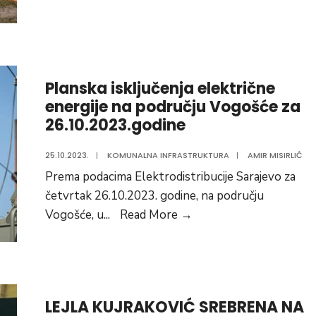
–
pokazna
vježba
“Kroz
Planska isključenja električne
vatru
energije na području Vogošće za
i
26.10.2023.godine
vodu”
25.10.2023.
|
KOMUNALNA INFRASTRUKTURA
|
AMIR MISIRLIĆ
Prema podacima Elektrodistribucije Sarajevo za
četvrtak 26.10.2023. godine, na području
Planska
Vogošće, u
...
Read More
→
isključenja
električne
energije
na
LEJLA KUJRAKOVIĆ SREBRENA NA
području