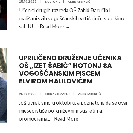
25.10.2023.
|
KULTURA
|
AMIR MISIRLIĆ
Učenici drugih razreda OŠ Zahid Baručija i
mališani svih vogošćanskih vrtića juče su u kino
NAJMLAĐI
sali JU
...
Read More
→
VOGOŠĆANI
UŽIVALI
U
UPRILIČENO DRUŽENJE UČENIKA
PROJEKCIJI
OŠ „IZET ŠABIĆ“ HOTONJ SA
VOLJENOG
VOGOŠĆANSKIM PISCEM
ANIMIRANOG
ELVIROM HALILOVIĆEM
FILMA
„RIČARD
25.10.2023.
|
OBRAZOVANJE
|
AMIR MISIRLIĆ
RODA
Još uvijek smo u oktobru, a poznato je da se ovaj
2“
mjesec ističe po književnim susretima,
UPRILIČENO
promocijama
...
Read More
→
DRUŽENJE