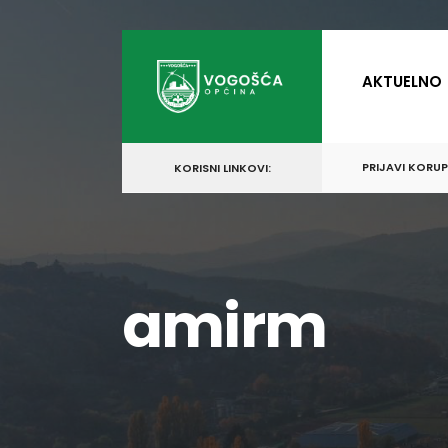
for:
Skip
to
AKTUELNO
content
PRIJAVI KORU
KORISNI LINKOVI:
amirm