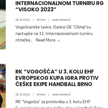
INTERNACIONALNOM TURNIRU RG
Vogošće
“VISOKO 2023”
za
26.10.2023.godine
25.10.2023.
|
SPORT
|
AMIR MISIRLIĆ
Vogošćanske lavice, članice GK “Olimp”su
nastupile na 11. Internacionalnom turniru
LEJLA
ritmičke
...
Read More
→
KUJRAKOVIĆ
SREBRENA
NA
INTERNACIONALNOM
RK “VOGOŠĆA” U 3. KOLU EHF
TURNIRU
EVROPSKOG KUPA IGRA PROTIV
RG
ČEŠKE EKIPE HANDBALL BRNO
“VISOKO
2023”
25.10.2023.
|
SPORT
|
AMIR MISIRLIĆ
RK “Vogošća” za protivnika u 3. kolu EHF