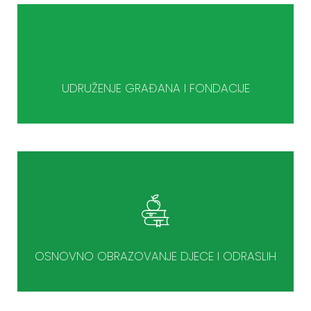
UDRUŽENJE GRAĐANA I FONDACIJE
OSNOVNO OBRAZOVANJE DJECE I ODRASLIH