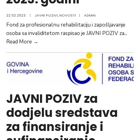
22.02.2023.
|
JAVNI POZIVI
,
NOVOSTI
|
ADMIN
Fond za profesionalnu rehabilitaciju i zapošljavanje
osoba sa invaliditetom raspisao je JAVNI POZIV za
...
JAVNI
Read More
→
POZIV
za
dodjelu
novčanog
stimulansa
za
JAVNI POZIV za
novo
dodjelu sredstava
zapošljavanje
osoba
za finansiranje i
sa
invaliditetom