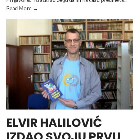
Prnjavorac“ izrazili su želju da im na času predmeta
...
Načelnik
Read More
→
Hasanović
gost
na
času
građanskog
obrazovanja
ELVIR HALILOVIĆ
IZDAO SVOJU PRVU