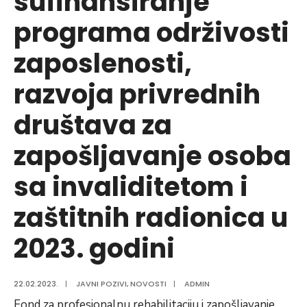
sufinansiranje
u
programa održivosti
2023.
godini
zaposlenosti,
razvoja privrednih
društava za
zapošljavanje osoba
sa invaliditetom i
zaštitnih radionica u
2023. godini
22.02.2023.
|
JAVNI POZIVI
,
NOVOSTI
|
ADMIN
Fond za profesionalnu rehabilitaciju i zapošljavanje