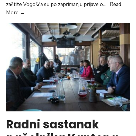
zaštite Vogošća su po zaprimanju prijave o
...
Read
Uklonjen
More
→
raketni
projektil
pronađen
na
lokalitetu
Ravne
Radni sastanak