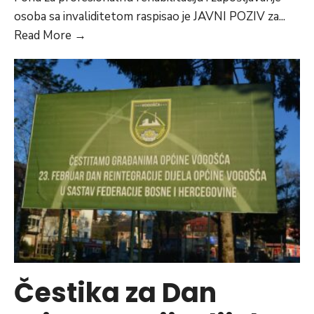
osoba sa invaliditetom raspisao je JAVNI POZIV za
...
JAVNI
Read More
→
POZIV
za
dodjelu
sredstava
za
finansiranje
i
sufinansiranje
programa
održivosti
zaposlenosti,
razvoja
privrednih
Čestika za Dan
društava