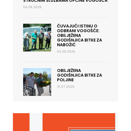
STRUČNIM SLUŽBAMA OPĆINE VOGOŠĆA
04.08.2026.
ČUVAJUĆI ISTINU O
ODBRANI VOGOŠĆE:
OBILJEŽENA
GODIŠNJICA BITKE ZA
NABOŽIĆ
03.08.2026.
OBILJEŽENA
GODIŠNJICA BITKE ZA
POLJINE
31.07.2026.