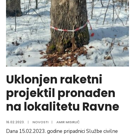
PRVU
KNJIGU
„PRIČE
IZ
SRCOLIKE
ZEMLJE“,
PRVE
PRIMJERKE
POKLONIO
VOGOŠĆANSKOJ
Uklonjen raketni
BIBLIOTECI
projektil pronađen
na lokalitetu Ravne
16.02.2023.
|
NOVOSTI
|
AMIR MISIRLIĆ
Dana 15.02.2023. godine pripadnici Službe civilne