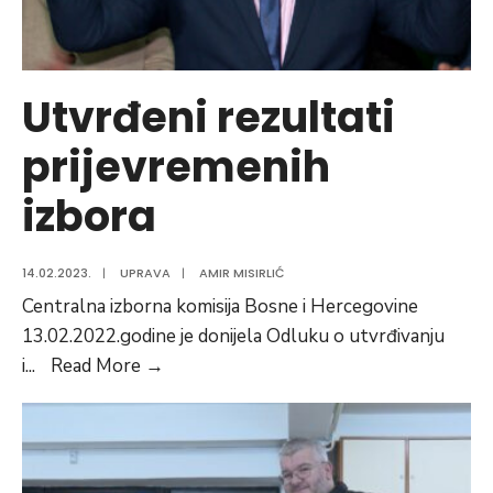
Utvrđeni rezultati
prijevremenih
izbora
14.02.2023.
|
UPRAVA
|
AMIR MISIRLIĆ
Centralna izborna komisija Bosne i Hercegovine
13.02.2022.godine je donijela Odluku o utvrđivanju
Utvrđeni
i
...
Read More
→
rezultati
prijevremenih
izbora