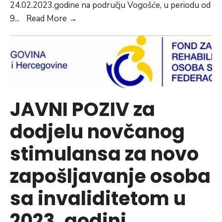
24.02.2023.godine na području Vogošće, u periodu od
Planska
9
...
Read More
→
isključenja
električne
energije
na
području
Vogošće
JAVNI POZIV za
za
dodjelu novčanog
24.
02.2023.godine
stimulansa za novo
zapošljavanje osoba
sa invaliditetom u
2023. godini