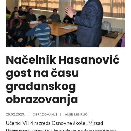
u
sastav
Federacije
Bosne
i
Hercegovine
Načelnik Hasanović
gost na času
građanskog
obrazovanja
20.02.2023.
|
OBRAZOVANJE
|
AMIR MISIRLIĆ
Učenici VII 4 razreda Osnovne škole „Mirsad