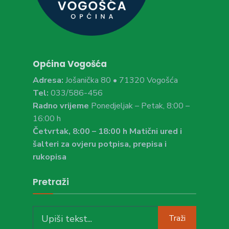
Općina Vogošća
Adresa:
Jošanička 80 • 71320 Vogošća
Tel:
033/586-456
Radno vrijeme
Ponedjeljak – Petak, 8:00 –
16:00 h
Četvrtak, 8:00 – 18:00 h Matični ured i
šalteri za ovjeru potpisa, prepisa i
rukopisa
Pretraži
Search
Traži
for: