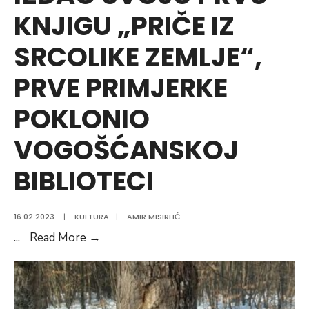
KNJIGU „PRIČE IZ
SRCOLIKE ZEMLJE“,
PRVE PRIMJERKE
POKLONIO
VOGOŠĆANSKOJ
BIBLIOTECI
16.02.2023.
|
KULTURA
|
AMIR MISIRLIĆ
ELVIR
...
Read More
→
HALILOVIĆ
IZDAO
SVOJU