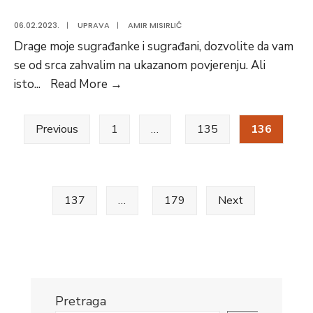
06.02.2023.
|
UPRAVA
|
AMIR MISIRLIĆ
Drage moje sugrađanke i sugrađani, dozvolite da vam
se od srca zahvalim na ukazanom povjerenju. Ali
Pismo
isto
...
Read More
→
zahvale
Posts
novoizabranog
Previous
1
…
135
136
načelnika
pagination
Vogošće
Migdada
Hasanovića
137
…
179
Next
Pretraga