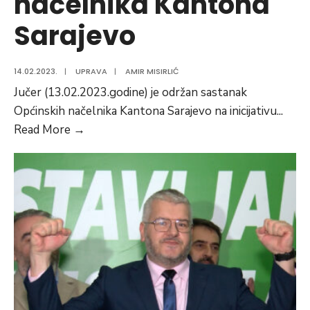
načelnika Kantona
Sarajevo
14.02.2023.
|
UPRAVA
|
AMIR MISIRLIĆ
Jučer (13.02.2023.godine) je održan sastanak
Općinskih načelnika Kantona Sarajevo na inicijativu
...
Radni
Read More
→
sastanak
načelnika
Kantona
Sarajevo