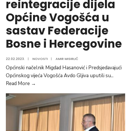
reintegracije dijela
za
zapošljavanje
Općine Vogošća u
osoba
sa
sastav Federacije
invaliditetom
Bosne i Hercegovine
i
zaštitnih
radionica
22.02.2023.
|
NOVOSTI
|
AMIR MISIRLIĆ
u
Općinski načelnik Migdad Hasanović i Predsjedavajući
2023.
Općinskog vijeća Vogošća Avdo Gljiva uputili su
...
godini
Čestika
Read More
→
za
Dan
reintegracije
dijela
Općine
Vogošća